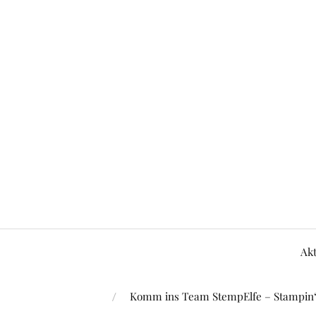
Akt
Komm ins Team StempElfe – Stampin‘ 