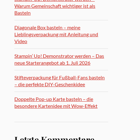
Warum Gemeinschaft wichtiger ist als
Basteln
Diagonale Box basteln – meine
Lieblingsverpackung mit Anleitung und
Video
Stampin’ Up! Demonstrator werden – Das
neue Starterangebot ab 1. Juli 2026
Stifteverpackung für Fußball-Fans basteln
– die perfekte DIY-Geschenkidee
Doppelte Pop-up Karte basteln – die
besondere Kartenidee mit Wow-Effekt
Letzte Kommentare