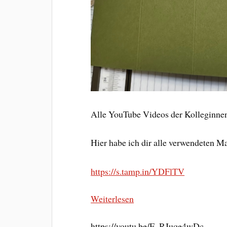
Alle YouTube Videos der Kolleginnen
Hier habe ich dir alle verwendeten Mat
https://s.tamp.in/YDFlTV
Weiterlesen
https://youtu.be/F_RJuqe4wDc