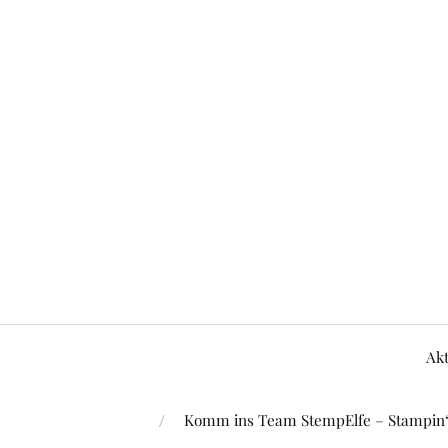
Akt
Komm ins Team StempElfe – Stampin‘ 