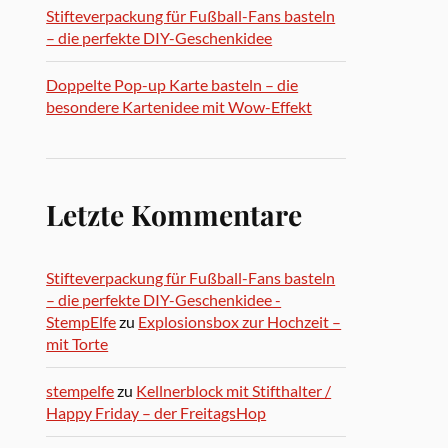
Stifteverpackung für Fußball-Fans basteln
– die perfekte DIY-Geschenkidee
Doppelte Pop-up Karte basteln – die
besondere Kartenidee mit Wow-Effekt
Letzte Kommentare
Stifteverpackung für Fußball-Fans basteln
– die perfekte DIY-Geschenkidee -
StempElfe
zu
Explosionsbox zur Hochzeit –
mit Torte
stempelfe
zu
Kellnerblock mit Stifthalter /
Happy Friday – der FreitagsHop