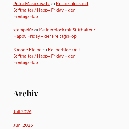
Petra Masukowitz
zu
Kellnerblock mit
Stifthalter / Happy Friday – der
FreitagsHop
stempelfe
zu
Kellnerblock mit Stifthalter /
Happy Friday – der FreitagsHop
Simone Kleine
zu
Kellnerblock mit
Stifthalter / Happy Friday – der
FreitagsHop
Archiv
Juli 2026
Juni 2026