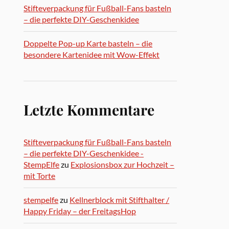
Stifteverpackung für Fußball-Fans basteln
– die perfekte DIY-Geschenkidee
Doppelte Pop-up Karte basteln – die
besondere Kartenidee mit Wow-Effekt
Letzte Kommentare
Stifteverpackung für Fußball-Fans basteln
– die perfekte DIY-Geschenkidee -
StempElfe
zu
Explosionsbox zur Hochzeit –
mit Torte
stempelfe
zu
Kellnerblock mit Stifthalter /
Happy Friday – der FreitagsHop