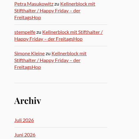
Petra Masukowitz
zu
Kellnerblock mit
Stifthalter / Happy Friday – der
FreitagsHop
stempelfe
zu
Kellnerblock mit Stifthalter /
Happy Friday – der FreitagsHop
Simone Kleine
zu
Kellnerblock mit
Stifthalter / Happy Friday – der
FreitagsHop
Archiv
Juli 2026
Juni 2026