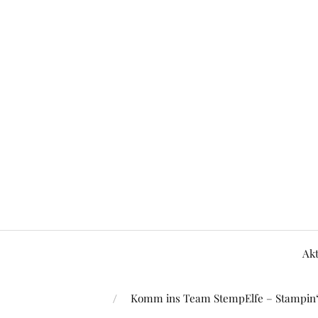
Akt
Komm ins Team StempElfe – Stampin‘ 