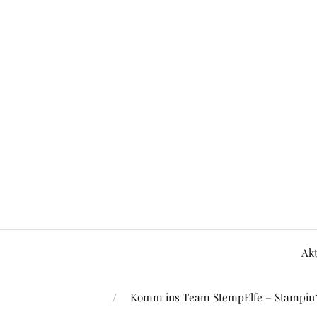
Akt
Komm ins Team StempElfe – Stampin‘ 