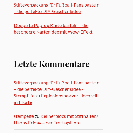
Stifteverpackung für Fußball-Fans basteln
– die perfekte DIY-Geschenkidee
Doppelte Pop-up Karte basteln – die
besondere Kartenidee mit Wow-Effekt
Letzte Kommentare
Stifteverpackung für Fußball-Fans basteln
– die perfekte DIY-Geschenkidee -
StempElfe
zu
Explosionsbox zur Hochzeit –
mit Torte
stempelfe
zu
Kellnerblock mit Stifthalter /
Happy Friday – der FreitagsHop