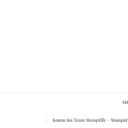
Akt
Komm ins Team StempElfe – Stampin‘ 