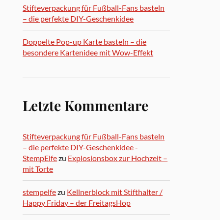
Stifteverpackung für Fußball-Fans basteln
– die perfekte DIY-Geschenkidee
Doppelte Pop-up Karte basteln – die
besondere Kartenidee mit Wow-Effekt
Letzte Kommentare
Stifteverpackung für Fußball-Fans basteln
– die perfekte DIY-Geschenkidee -
StempElfe
zu
Explosionsbox zur Hochzeit –
mit Torte
stempelfe
zu
Kellnerblock mit Stifthalter /
Happy Friday – der FreitagsHop