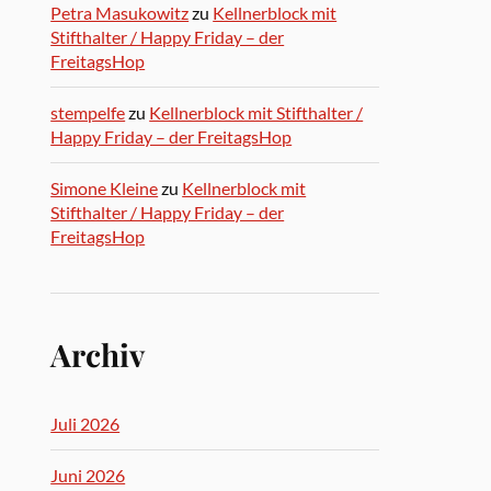
Petra Masukowitz
zu
Kellnerblock mit
Stifthalter / Happy Friday – der
FreitagsHop
stempelfe
zu
Kellnerblock mit Stifthalter /
Happy Friday – der FreitagsHop
Simone Kleine
zu
Kellnerblock mit
Stifthalter / Happy Friday – der
FreitagsHop
Archiv
Juli 2026
Juni 2026