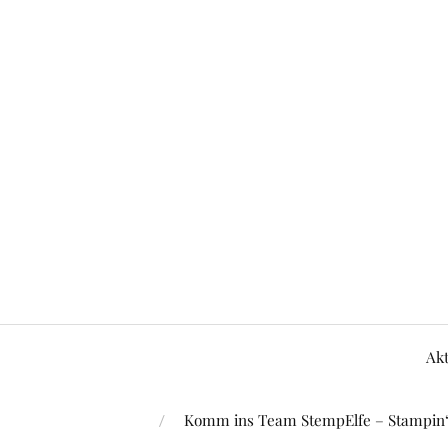
Akt
Komm ins Team StempElfe – Stampin‘ 