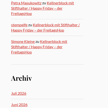
Petra Masukowitz
zu
Kellnerblock mit
Stifthalter / Happy Friday – der
FreitagsHop
stempelfe
zu
Kellnerblock mit Stifthalter /
Happy Friday – der FreitagsHop
Simone Kleine
zu
Kellnerblock mit
Stifthalter / Happy Friday – der
FreitagsHop
Archiv
Juli 2026
Juni 2026