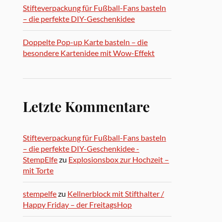
Stifteverpackung für Fußball-Fans basteln
– die perfekte DIY-Geschenkidee
Doppelte Pop-up Karte basteln – die
besondere Kartenidee mit Wow-Effekt
Letzte Kommentare
Stifteverpackung für Fußball-Fans basteln
– die perfekte DIY-Geschenkidee -
StempElfe
zu
Explosionsbox zur Hochzeit –
mit Torte
stempelfe
zu
Kellnerblock mit Stifthalter /
Happy Friday – der FreitagsHop