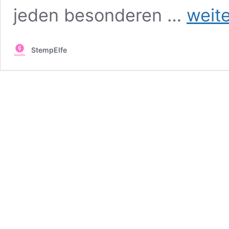
Explosionsb
jeden besonderen …
weit
zur
Hochzeit
–
StempElfe
mit
Torte